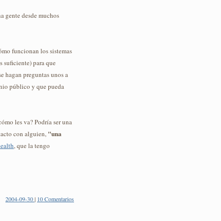
cha gente desde muchos
cómo funcionan los sistemas
s suficiente) para que
se hagan preguntas unos a
inio público y que pueda
cómo les va? Podría ser una
"una
tacto con alguien,
ealth
, que la tengo
2004-09-30
|
10 Comentarios