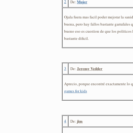
2
Mujer
De:
Ojala fuera mas facil poder mejorar la sanid
buena, pero hay fallos bastante garrafales 
bueno eso es cuestion de que los politicos 
bastante dificil.
3
Jeremy Vedder
De:
Aprecio, porque encontré exactamente lo 
games for kids
4
jim
De: