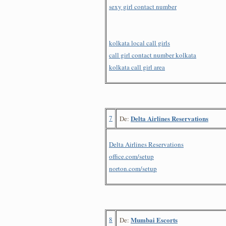
sexy girl contact number
kolkata local call girls
call girl contact number kolkata
kolkata call girl area
7
Delta Airlines Reservations
De:
Delta Airlines Reservations
office.com/setup
norton.com/setup
8
Mumbai Escorts
De: