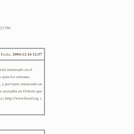
s/21790
2004-12-16 12:57
Fecha:
está interesado en el
 para los sistemas
, y por tanto interesado en
se encuadra en O+berri que
a ( http://www.bioef.org ).