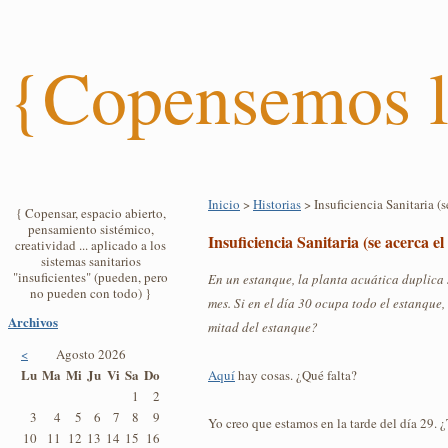
{Copensemos l
Inicio
>
Historias
> Insuficiencia Sanitaria (se
{ Copensar, espacio abierto,
pensamiento sistémico,
Insuficiencia Sanitaria (se acerca el 
creatividad ... aplicado a los
sistemas sanitarios
"insuficientes" (pueden, pero
En un estanque, la planta acuática duplica 
no pueden con todo) }
mes. Si en el día 30 ocupa todo el estanque,
Archivos
mitad del estanque?
<
Agosto 2026
Lu
Ma
Mi
Ju
Vi
Sa
Do
Aquí
hay cosas. ¿Qué falta?
1
2
3
4
5
6
7
8
9
Yo creo que estamos en la tarde del día 29. 
10
11
12
13
14
15
16