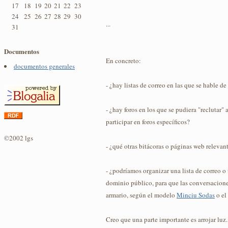
17
18
19
20
21
22
23
24
25
26
27
28
29
30
...
31
Documentos
En concreto:
documentos generales
- ¿hay listas de correo en las que se hable de
- ¿hay foros en los que se pudiera "reclutar"
participar en foros específicos?
©2002 lgs
- ¿qué otras bitácoras o páginas web relevant
- ¿podríamos organizar una lista de correo o
dominio público, para que las conversaciones
armario, según el modelo
Minciu Sodas
o el
Creo que una parte importante es arrojar luz.