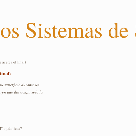
os Sistemas de
 acerca el final)
final)
su superficie durante un
 ¿en qué día ocupa sólo la
¿Tú qué dices?